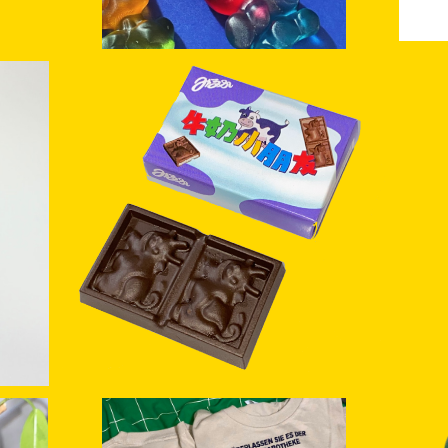
SOLD OUT
MooMoo choco magnet
¥1,800