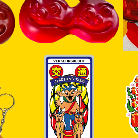
BIG CHERRY GUMMY (SMALL)
¥5,500
SOLD OUT
交通タロット
¥2,200