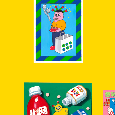
SOLD OUT
【原画】ドッグフード水栓
¥10,000
【原画】chanpon science