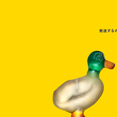
発送する
duck keychain
¥2,600