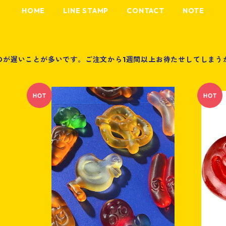
HOME
LINE STAMP
CONTACT
NOTE
のが遅いことが多いです。ご注文から1週間以上お待たせしてしまう
SOLD OUT
Gummintum keychain From Engel's co
efficient
¥2,500