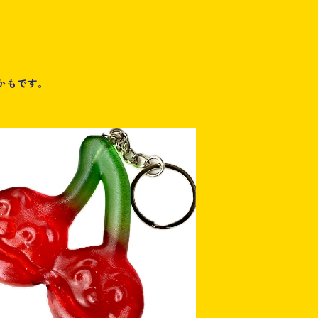
かもです。
SOLD OUT
cherry 1up size keyring
¥4,400