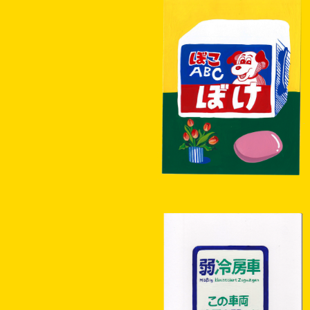
SOLD OUT
【原画】ぼこABCぼけ
¥10,000
【原画】弱冷房車ステッカー原画