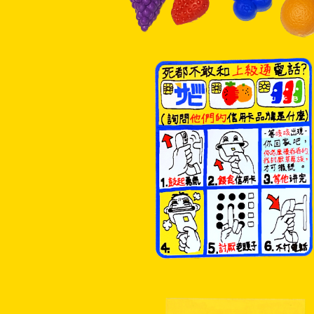
SOLD OUT
信用卡sticker
¥500