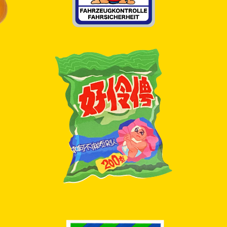
SOLD OUT
好伶俜ステッカー
¥500